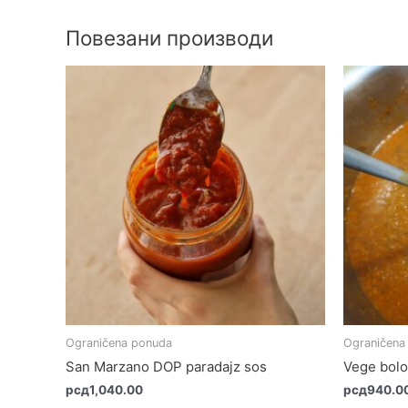
Повезани производи
Ograničena ponuda
Ograničena
San Marzano DOP paradajz sos
Vege bolo
рсд
1,040.00
рсд
940.0