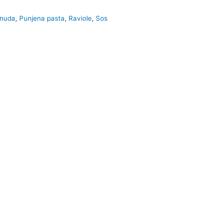
onuda
,
Punjena pasta
,
Raviole
,
Sos