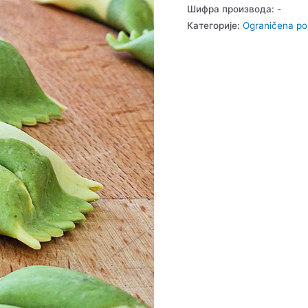
Шифра производа:
-
Категорије:
Ograničena p