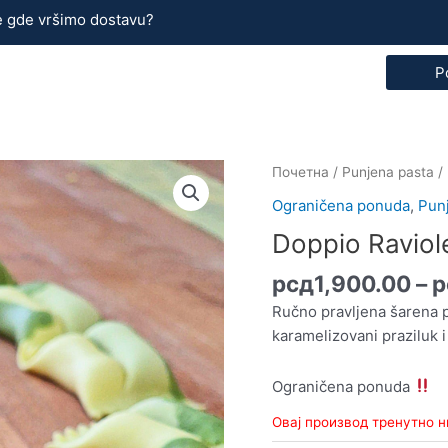
e gde vršimo dostavu?
P
Почетна
/
Punjena pasta
/
Ograničena ponuda
,
Pun
Doppio Raviol
рсд
1,900.00
–
р
Ručno pravljena šarena p
karamelizovani praziluk
Ograničena ponuda
Овај производ тренутно н