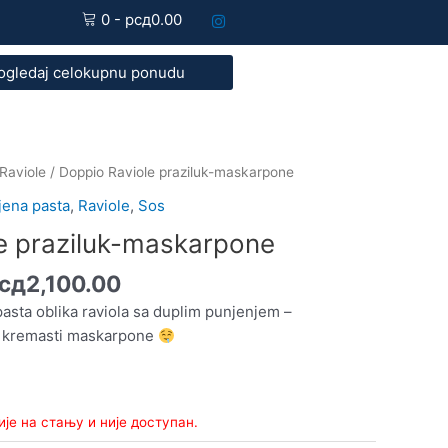
0
-
рсд
0.00
ogledaj celokupnu ponudu
Распон
Raviole
/ Doppio Raviole praziluk-maskarpone
цена:
jena pasta
,
Raviole
,
Sos
од
e praziluk-maskarpone
рсд1,900.00
до
сд
2,100.00
рсд2,100.00
asta oblika raviola sa duplim punjenjem –
 i kremasti maskarpone
ије на стању и није доступан.