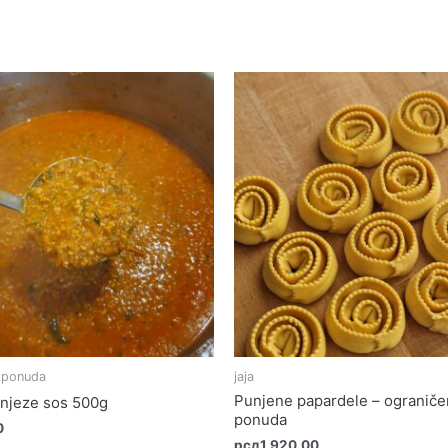
 ponuda
jaja
Punjene papardele – ograniče
njeze sos 500g
ponuda
0
рсд
1,920.00